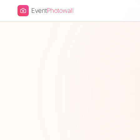
Event
Photowall