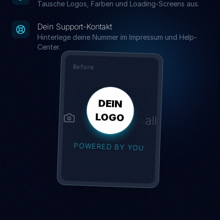
Tausche Logos, Farben und Loading-Screens aus.
Dein Support-Kontakt
Hinterlege deine Nummer im Impressum und Help-
Center.
Before
DEIN
EventPhotowall
LOGO
POWERED BY YOU