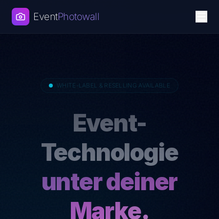
Event
Photowall
WHITE-LABEL & RESELLING AVAILABLE
Event-
Technologie
unter deiner
Marke.