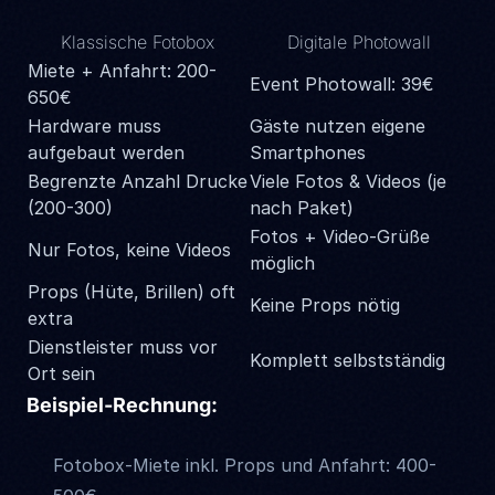
Klassische Fotobox
Digitale Photowall
Miete + Anfahrt: 200-
Event Photowall: 39€
650€
Hardware muss
Gäste nutzen eigene
aufgebaut werden
Smartphones
Begrenzte Anzahl Drucke
Viele Fotos & Videos (je
(200-300)
nach Paket)
Fotos + Video-Grüße
Nur Fotos, keine Videos
möglich
Props (Hüte, Brillen) oft
Keine Props nötig
extra
Dienstleister muss vor
Komplett selbstständig
Ort sein
Beispiel-Rechnung:
Fotobox-Miete inkl. Props und Anfahrt: 400-