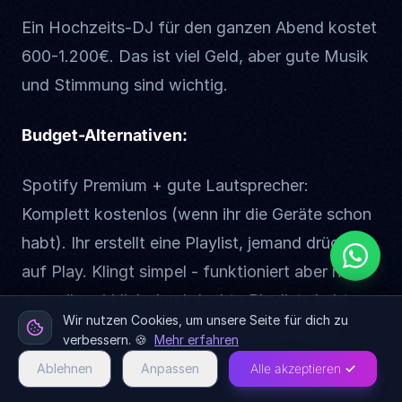
Ein Hochzeits-DJ für den ganzen Abend kostet
600-1.200€. Das ist viel Geld, aber gute Musik
und Stimmung sind wichtig.
Budget-Alternativen:
Spotify Premium + gute Lautsprecher:
Komplett kostenlos (wenn ihr die Geräte schon
habt). Ihr erstellt eine Playlist, jemand drückt
auf Play. Klingt simpel - funktioniert aber nur,
wenn ihr wirklich durchdachte Playlists habt
Wir nutzen Cookies, um unsere Seite für dich zu
und jemanden, der die Übergänge im Auge
verbessern. 🍪
Mehr erfahren
behält.
Ablehnen
Anpassen
Alle akzeptieren ✓