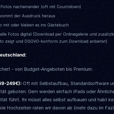
 Fotos nacheinander (oft mit Countdown)
kommt der Ausdruck heraus
 mit oder kleben es ins Gästebuch
le Fotos digital (Download per Onlinegalerie und zusätzl
to zeigt und DSGVO-konform zum Download anbietet)
Deutschland:
ächert - von Budget-Angeboten bis Premium:
69-249€):
Oft mit Selbstaufbau, Standardsoftware un
lität geboten: Gern werden einfach iPads oder Ähnlich
ität führt. Ihr müsst alles selbst aufbauen und habt k
wie Hochzeiten raten wir davon ab (mehr dazu im Fazi