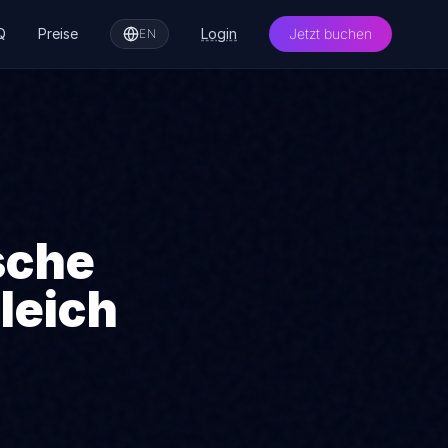
Q
Preise
Login
Jetzt buchen
EN
sche
leich